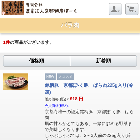
バラ肉
1
件
の商品がございます。
価格順
新着順
NEW
オススメ
銘柄豚 京都ぽ-く豚 ばら肉225g入り(冷
凍)
918
円
販売価格(税込):
会員価格(税込):
京都府唯一の認定銘柄豚 京都ぽ-く豚 ばら
肉
脂の甘みがとてもある、一緒に炒める野菜ま
で美味しくなります。
しゃぶしゃぶでは、2～3人前の225g入り(冷